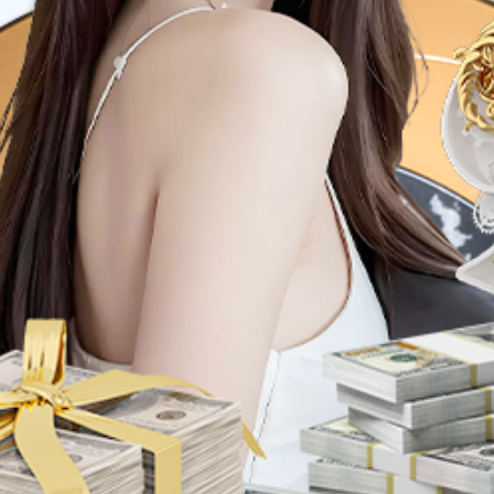
曼城哈兰德连续三个赛季进球40+，瓜迪奥拉
战术体系再升级
2026-07-30
10 次浏览