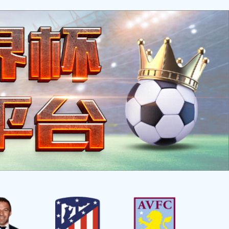
App
公司
体育
注册入口
简介
热点