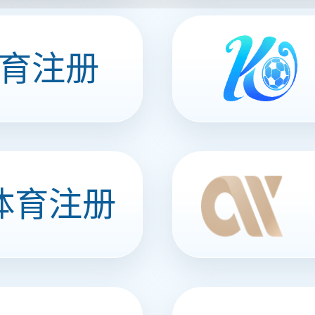
内DOTA2历史标王
2026-07-28
12 次浏览
梅德维德夫结束与塞维拉合作期，硬地专家能
否找回2021年巅峰状态
2026-07-27
15 次浏览