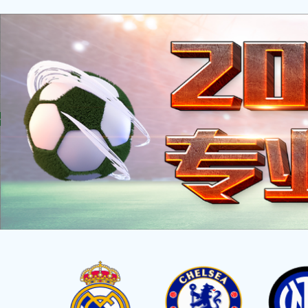
首页
体育新闻
全部
最新
热门
推荐