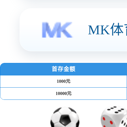
动二号车手海选？
2026-07-24
18 次浏览
德约科维奇与伊万尼塞维奇结束合作，新教练
选定瓦伊达重返团队
2026-07-23
18 次浏览