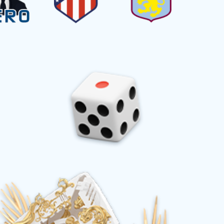
阿尔特塔定位球战术阿森纳赛季轰入19球，对
比埃梅里时期仅7球死球体系进化显著
2026-08-01
9 次浏览
尤文图斯阿莱格里防守哲学遭新时代冲击，莫
塔进攻理念改造周期漫长
2026-07-31
10 次浏览