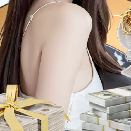
控，有效防止账户异常
访问。
平台安全核心
数据层安全
敏感数据进行加密处