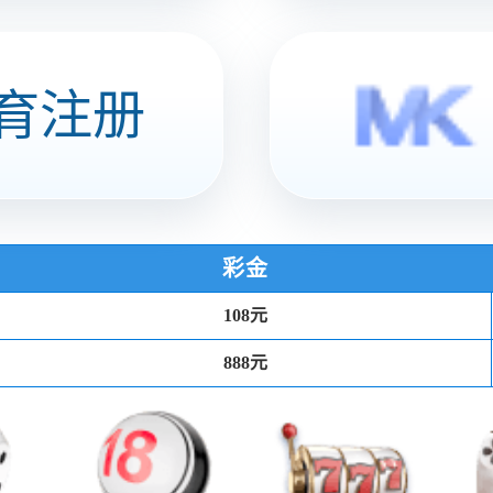
联系我们
快速导航
App下载
关于我们
upport@ipc-ag.com
隐私政策
用户协议
网站地图