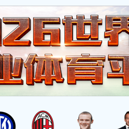
极速响应
育项目，构建实时互动生态。
供个性化信息服务。
群互动
、评论、参与话题