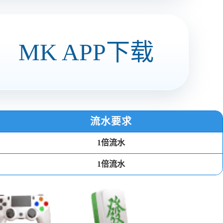
推荐平台
星空app官方官网
华体会平台
球王会官方网站
沙巴足球网
开云手机平台
MK体育登录入口