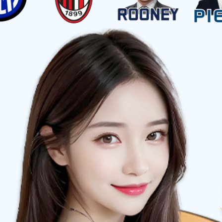
开云体育三重安全护盾系统
身份验证到平台架构，开云体育构建多层防线，强化整体安全韧
用户层安全
通过设备识别与行为监